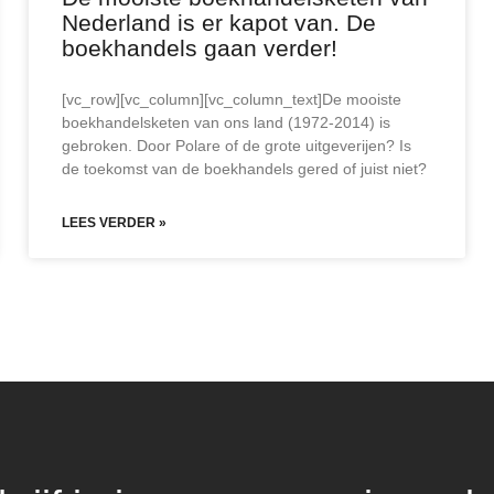
Nederland is er kapot van. De
boekhandels gaan verder!
[vc_row][vc_column][vc_column_text]De mooiste
boekhandelsketen van ons land (1972-2014) is
gebroken. Door Polare of de grote uitgeverijen? Is
de toekomst van de boekhandels gered of juist niet?
LEES VERDER »