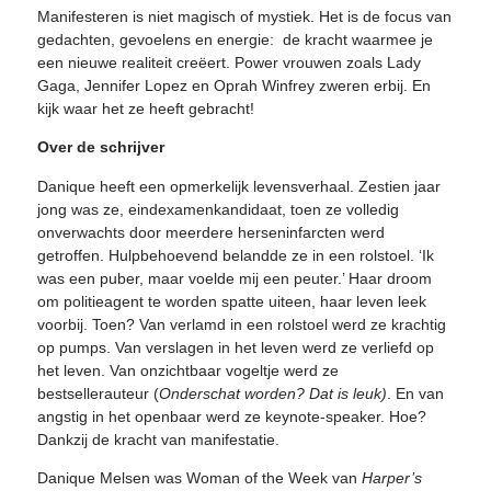
Manifesteren is niet magisch of mystiek. Het is de focus van
gedachten, gevoelens en energie: de kracht waarmee je
een nieuwe realiteit creëert. Power vrouwen zoals Lady
Gaga, Jennifer Lopez en Oprah Winfrey zweren erbij. En
kijk waar het ze heeft gebracht!
Over de schrijver
Danique heeft een opmerkelijk levensverhaal. Zestien jaar
jong was ze, eindexamenkandidaat, toen ze volledig
onverwachts door meerdere herseninfarcten werd
getroffen. Hulpbehoevend belandde ze in een rolstoel. ‘Ik
was een puber, maar voelde mij een peuter.’ Haar droom
om politieagent te worden spatte uiteen, haar leven leek
voorbij. Toen? Van verlamd in een rolstoel werd ze krachtig
op pumps. Van verslagen in het leven werd ze verliefd op
het leven. Van onzichtbaar vogeltje werd ze
bestsellerauteur (
Onderschat worden? Dat is leuk)
. En van
angstig in het openbaar werd ze keynote-speaker. Hoe?
Dankzij de kracht van manifestatie.
Danique Melsen was Woman of the Week van
Harper’s