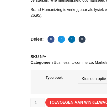
versterken. Wie menselijkheid optimaliseert, 
Brand Humanizing is verkrijgbaar als fysiek
26,95).
Delen:
SKU
N/A
Categorieën
Business
,
E-commerce
,
Market
Type boek
TOEVOEGEN AAN WINKELWA