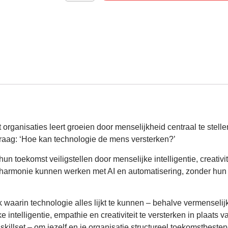
rganisaties leert groeien door menselijkheid centraal te stell
 Vraag: ‘Hoe kan technologie de mens versterken?’
 toekomst veiligstellen door menselijke intelligentie, creativit
 harmonie kunnen werken met AI en automatisering, zonder hun z
erk waarin technologie alles lijkt te kunnen – behalve vermenselij
 intelligentie, empathie en creativiteit te versterken in plaats 
illset – om jezelf en je organisatie structureel toekomstbeste