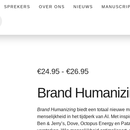
SPREKERS
OVER ONS
NIEUWS
MANUSCRI
€
24.95
-
€
26.95
Brand Humaniz
Brand Humanizing
biedt een totaal nieuwe m
menselijkheid in het tijdperk van AI. Met insp
Ben & Jerry’s, Dove, Octopus Energy en Pat