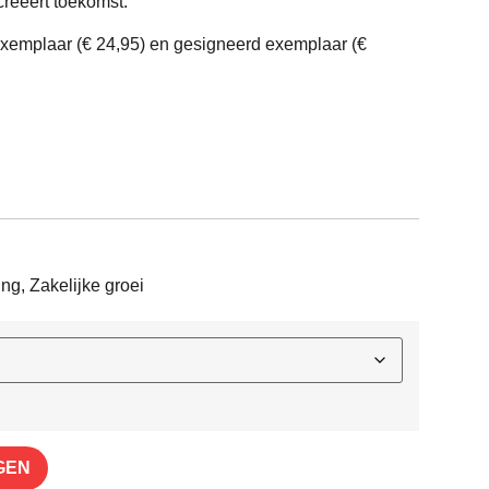
creëert toekomst.
 exemplaar (€ 24,95) en gesigneerd exemplaar (€
ing
,
Zakelijke groei
GEN