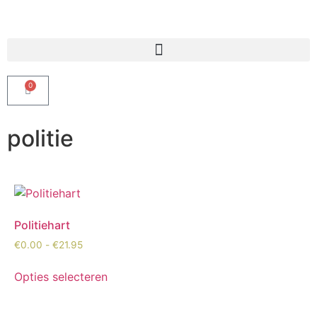
Producten zoeken
0
politie
Politiehart
€
0.00
-
€
21.95
Opties selecteren