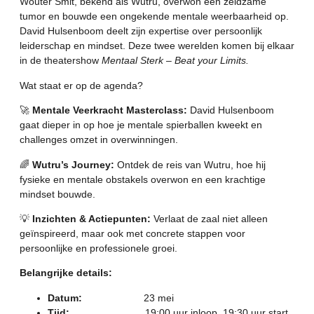
Wouter Smit, bekend als Wutru, overwon een zeldzame
tumor en bouwde een ongekende mentale weerbaarheid op.
David Hulsenboom deelt zijn expertise over persoonlijk
leiderschap en mindset. Deze twee werelden komen bij elkaar
in de theatershow
Mentaal Sterk – Beat your Limits.
Wat staat er op de agenda?
🚀
Mentale Veerkracht Masterclass:
David Hulsenboom
gaat dieper in op hoe je mentale spierballen kweekt en
challenges omzet in overwinningen.
🌈
Wutru’s Journey:
Ontdek de reis van Wutru, hoe hij
fysieke en mentale obstakels overwon en een krachtige
mindset bouwde.
💡
Inzichten & Actiepunten:
Verlaat de zaal niet alleen
geïnspireerd, maar ook met concrete stappen voor
persoonlijke en professionele groei.
Belangrijke details:
Datum:
23 mei
Tijd:
19:00 uur inloop, 19:30 uur start