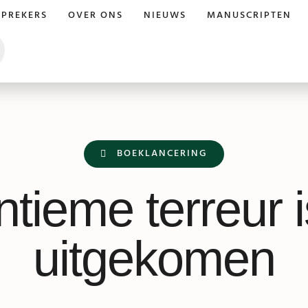
SPREKERS
OVER ONS
NIEUWS
MANUSCRIPTEN
BOEKLANCERING
ntieme terreur i
uitgekomen