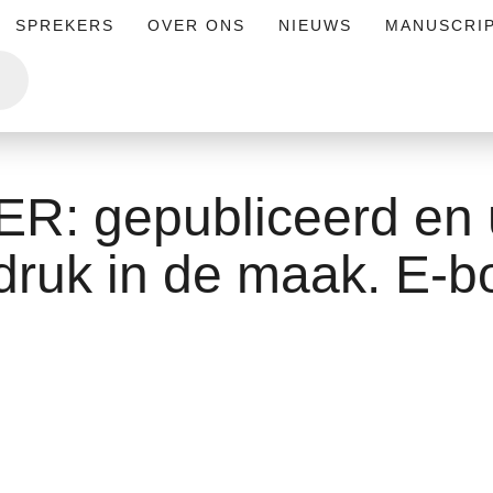
SPREKERS
OVER ONS
NIEUWS
MANUSCRI
 gepubliceerd en ui
ruk in de maak. E-b