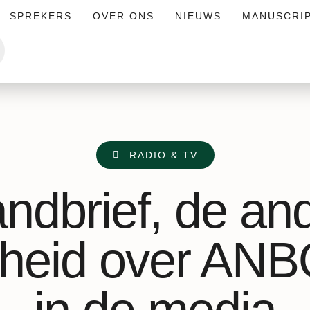
SPREKERS
OVER ONS
NIEUWS
MANUSCRI
RADIO & TV
andbrief, de an
heid over ANBO