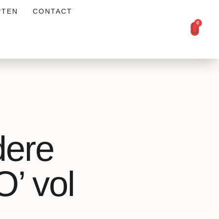
PTEN
CONTACT
0
dere
’ vol