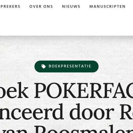
SPREKERS
OVER ONS
NIEUWS
MANUSCRIPTEN
BOEKPRESENTATIE
oek POKERFA
anceerd door R