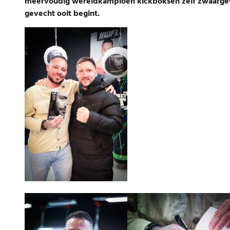
meervoudig wereldkampioen kickboksen zelf zwaargewond
gevecht ooit begint.